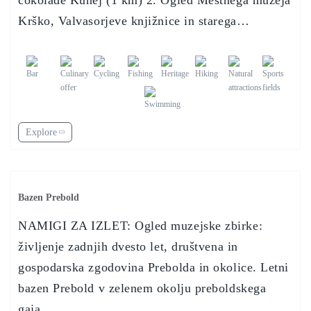
čokolade Kunej (1 km) 2. Ogled Mestnega muzeja
Krško, Valvasorjeve knjižnice in starega…
Explore
Bazen Prebold
NAMIGI ZA IZLET: Ogled muzejske zbirke:
življenje zadnjih dvesto let, društvena in
gospodarska zgodovina Prebolda in okolice. Letni
bazen Prebold v zelenem okolju preboldskega
gaja…