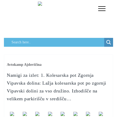
Toggle
Navigati
Avtokamp Ajdovščina
Namigi za izlet: 1. Kolesarska pot Zgornja
Vipavska dolina: Lažja kolesarska pot po zgornji
Vipavski dolini za vso družino. Izhodišče na
velikem parkirišču v središču…