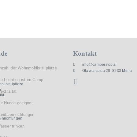
nde
Kontakt
info@camperstop.si
nzahl der Wohnmobilstellplätze
Glavna cesta 28, 8233 Mirna
ie Location ist im Camp
lektrizität
ür Hunde geeignet
anitäreinrichtungen
asser trinken