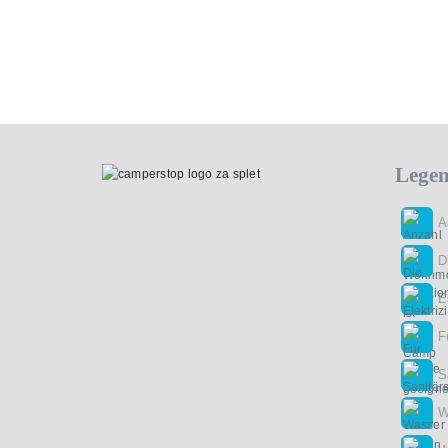
Lege
A
D
E
F
S
W