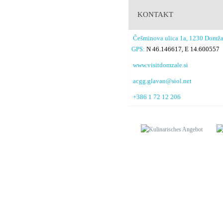
KONTAKT
Češminova ulica 1a, 1230 Domža
GPS:
N 46.146617, E 14.600557
www.visitdomzale.si
acgg.glavan@siol.net
+386 1 72 12 206