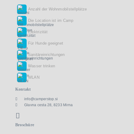
Anzahl der Wohnmobilstellplätze
Die Location ist im Camp
Elektrizität
Für Hunde geeignet
Sanitäreinrichtungen
Wasser trinken
WLAN
Kontakt
info@camperstop.si
Glavna cesta 28, 8233 Mirna
Broschüre