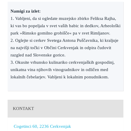
Namigi za izlet:
1. Vabljeni, da si ogledate muzejsko zbirko Feliksa Rajha,
ki vas bo popeljala v svet vaših babic in dedkov, Arheološki
park »Rimsko gomilno grobišče« pa v svet Rimljanov.
2. Oglejte si cerkev Svetega Antona Puščavnika, ki kraljuje
na najvišji točki v Občini Cerkvenjak in odpira čudovit
razgled nad Slovenske gorice.
3. Okusite vrhunsko kulinariko cerkvenjaških gospodinj,
unikatna vina njihovih vinogradnikov in odličen med
lokalnih čebelarjev. Vabljeni k lokalnim ponudnikom.
KONTAKT
Cogetinci 60, 2236 Cerkvenjak