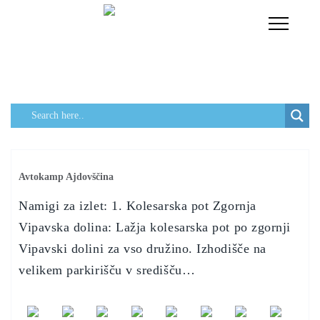
Toggle
Navigati
Avtokamp Ajdovščina
Namigi za izlet: 1. Kolesarska pot Zgornja
Vipavska dolina: Lažja kolesarska pot po zgornji
Vipavski dolini za vso družino. Izhodišče na
velikem parkirišču v središču…