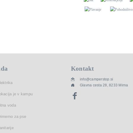
nda
Kontakt
info@camperstop.si
lektrika
Glavna cesta 28, 8233 Mirna
okacija je v kampu
itna voda
rimerno za pse
anitarije