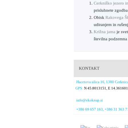
Cerkniško jezero i
prisluhnete zgodba
Obisk
Rakovega Š
udiranjem in rušen
Križna jama
je sve
številna podzemna 
KONTAKT
Hacetova ulica 16, 1380 Cerknic
GPS:
N 45.8013151, E 14.36160
info@ekoknap.si
+386 69 657 163, +386 31 363 7