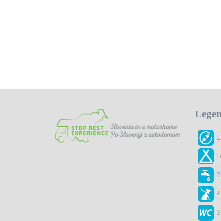
Lege
E
L
P
P
S