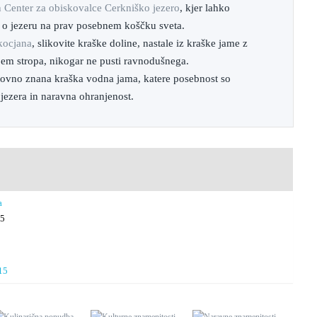
n Center za obiskovalce Cerkniško jezero
, kjer lahko
 o jezeru na prav posebnem koščku sveta.
kocjana
, slikovite kraške doline, nastale iz kraške jame z
jem stropa, nikogar ne pusti ravnodušnega.
tovno znana kraška vodna jama, katere posebnost so
jezera in naravna ohranjenost.
a
15
15