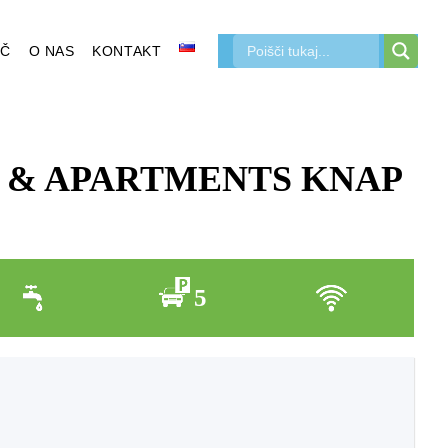
ŠČ
O NAS
KONTAKT
 & APARTMENTS KNAP
5