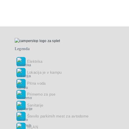
Legenda
Elektrika
Lokacija je v kampu
Pitna voda
Primerno za pse
Sanitarije
Število parkirnih mest za avtodome
WLAN