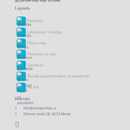
Legenda
Elektrika
Lokacija je v kampu
Pitna voda
Primerno za pse
Sanitarije
Število parkirnih mest za avtodome
WLAN
Kontakt
info@camperstop.si
Glavna cesta 28, 8233 Mirna