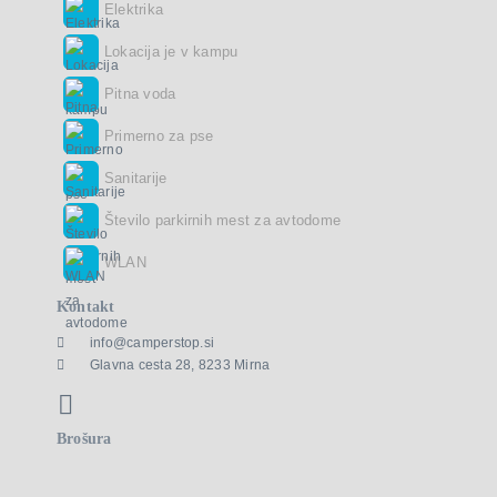
Elektrika
Lokacija je v kampu
Pitna voda
Primerno za pse
Sanitarije
Število parkirnih mest za avtodome
WLAN
Kontakt
info@camperstop.si
Glavna cesta 28, 8233 Mirna
Brošura