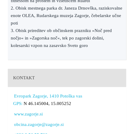
fitnessom na prostem in vzletiščem Ruardi
2. Obisk mestnega parka dr. Janeza Drnovška, raziskovalne
enote OLEA, Rudarskega muzeja Zagorje, čebelarske učne
poti
3. Obisk prireditev ob občinskem prazniku »Noč pred
nočjo« in »Zagorska noč«, tek po zagorski dolini,
kolesarski vzpon na zasavsko Sveto goro
KONTAKT
Evropark Zagorje, 1410 Potoška vas
GPS:
N 46.145004, 15.005252
www.zagorje.si
obcina.zagorje@zagorje.si