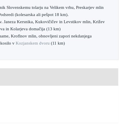
nik Slovenskemu tolarju na Velikem vrhu, Preskarjev mlin
odsredi (kolesarska ali pešpot 18 km).
sv. Janeza Kersnika, Kukovičičev in Levstikov mlin, Križev
ova in Kolarjeva domačija (13 km)
mame, Kroflnov mlin, obnovljeni zapori nekdanjega
 kosilo v
Kozjanskem dvoru
(11 km)