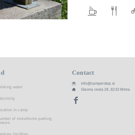
nd
Contact
info@camperstop.si
rinking water
Glavna cesta 28, 8233 Mirna
lectricity
ocation in camp
umber of motorhome parking
paces
anitary facilities