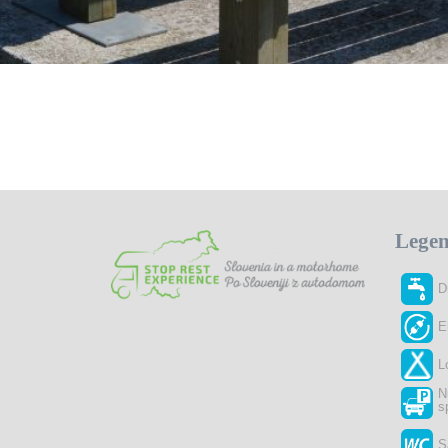
Lege
D
E
L
N
s
S