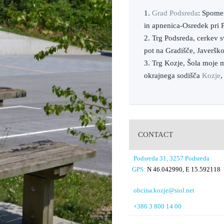
1.
Grad Podsreda
: Spome
in apnenica-Osredek pri P
2. Trg Podsreda, cerkev 
pot na Gradišče, Javeršk
3. Trg Kozje, Šola moje 
okrajnega sodišča
Kozje
,
CONTACT
Podsreda 31, 3257 Podsreda
GPS:
N 46.042990, E 15.592118
obcina.kozje@siol.net
+386 3 800 14 00