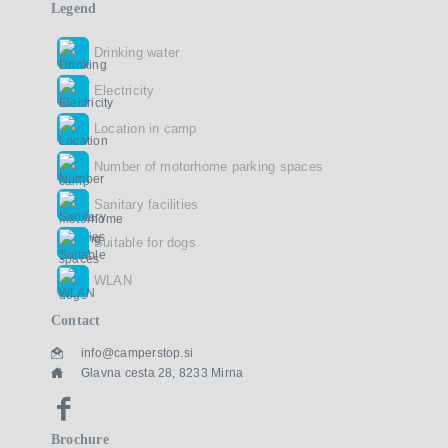
Legend
Drinking water
Electricity
Location in camp
Number of motorhome parking spaces
Sanitary facilities
Suitable for dogs
WLAN
Contact
info@camperstop.si
Glavna cesta 28, 8233 Mirna
Brochure